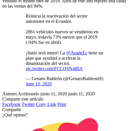
vendido el mismo mes de 2019. Abril de este año reportó una caída
en las ventas del 94%.
Reinicia la reactivación del sector
automotor en el Ecuador.
2861 vehículos nuevos se vendieron en
mayo, todavía 73% menos que el 2019
(-94% fue en abril).
¡Junio será mejor! La
@AeadeEc
tiene un
plan que ayudará a acelerar la
dinamización del sector.
pic.twitter.com/FCLQSN4lBA
— Genaro Baldeón (@GenaroBaldeonH)
June 10, 2020
Autores Acelerando
junio 11, 2020
junio 11, 2020
Comparte este artículo
Facebook
Twitter
Copy Link
Print
Compartir
¿Qué opinas?