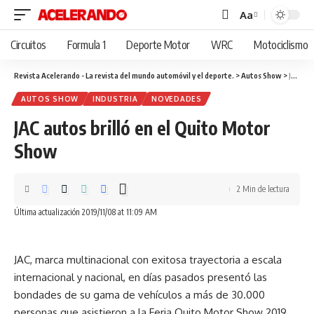
Aa
Cambiar
tamaño
Circuitos
Formula 1
Deporte Motor
WRC
Motociclismo
de
fuente
Revista Acelerando - La revista del mundo automóvil y el deporte.
>
Autos Show
>
JAC autos brilló en el Quito Motor Show
AUTOS SHOW
INDUSTRIA
NOVEDADES
JAC autos brilló en el Quito Motor
Show
2 Min de lectura
Última actualización 2019/11/08 at 11:09 AM
JAC, marca multinacional con exitosa trayectoria a escala
internacional y nacional, en días pasados presentó las
bondades de su gama de vehículos a más de 30.000
personas que asistieron a la Feria Quito Motor Show 2019.