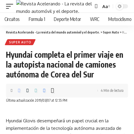
Aa
Cambiar
tamaño
Circuitos
Formula 1
Deporte Motor
WRC
Motociclismo
de
fuente
Revista Acelerando - La revista del mundo automóvil y el deporte.
>
Super Auto
>
Hyundai completa el primer viaje en la autopista nacional de camiones autónoma de Corea del Sur
SUPER AUTO
Hyundai completa el primer viaje en
la autopista nacional de camiones
autónoma de Corea del Sur
4 Min de lectura
Última actualización 2019/03/07 at 12:55 PM
Hyundai Glovis desempeñará un papel crucial en la
implementación de la tecnología autónoma avanzada de