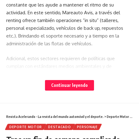
constante que les ayude a mantener el ritmo de su
actividad. En este sentido, Mareauto Avis, a través del
renting ofrece también operaciones “in situ” (talleres,
personal especializado, vehículos de back up, repuestos
etc.). Brindando el soporte necesario y a tiempo en la
administración de las flotas de vehículos.
Adicional, estos sectores requieren de políticas que
cumplan con estándares medios ambientales y de
seguridad. Es así que, las flotas que ofrece la empresa,
cuentan con el servicio de GPS y telemetría que da
Continuar leyendo
seguimiento en tiempo real a cada conductor y de esta
manera, prevenir cualquier contratiempo o siniestro.
Por esta razón, Mareauto Avis presenta opciones de
Revista Acelerando - La revista del mundo automóvil y el deporte.
>
Deporte Motor
>
Tras
servicio para beneficio de estos sectores:
DEPORTE MOTOR
DESTACADO
PERSONAJE