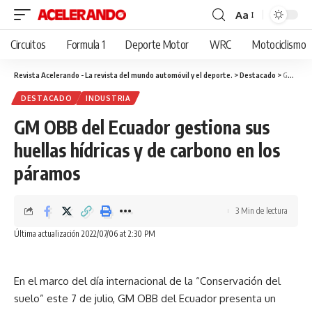
Aa
Cambiar
tamaño
Circuitos
Formula 1
Deporte Motor
WRC
Motociclismo
de
fuente
Revista Acelerando - La revista del mundo automóvil y el deporte.
>
Destacado
>
GM OBB del Ecuador gestiona sus huellas hídricas y de carbono en los páramos
DESTACADO
INDUSTRIA
GM OBB del Ecuador gestiona sus
huellas hídricas y de carbono en los
páramos
3 Min de lectura
Última actualización 2022/07/06 at 2:30 PM
En el marco del día internacional de la “Conservación del
suelo” este 7 de julio, GM OBB del Ecuador presenta un