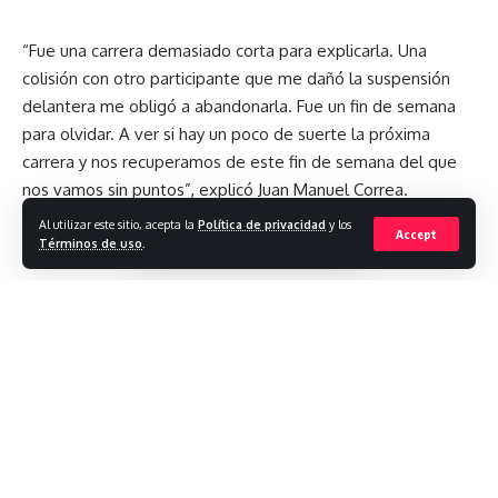
“Fue una carrera demasiado corta para explicarla. Una
¿Qué opinas?
colisión con otro participante que me dañó la suspensión
delantera me obligó a abandonarla. Fue un fin de semana
para olvidar. A ver si hay un poco de suerte la próxima
carrera y nos recuperamos de este fin de semana del que
Love
Sad
Happy
Sleepy
0
0
0
0
nos vamos sin puntos”, explicó Juan Manuel Correa.
Al utilizar este sitio, acepta la
Política de privacidad
y los
Accept
Términos de uso
.
Dejar un comentario
Los resultados del fin de semana colocaron a Correa en la
posición 13 del campeonato de pilotos de Fórmula 3 con 21
puntos. Ahora, el ecuatoriano se prepara para las carreras
de Spielberg, que se desarrollarán el próximo fin de
semana. El viernes en la mañana se efectuará la práctica
entre las 09:55 y 10:40, y en la tarde será la clasificación; el
sábado será la carrera ‘sprint´ y el domingo la carrera
´feature´ desde las 08:35 en horario de Austria.