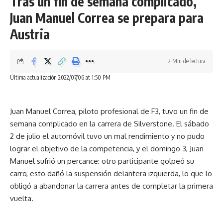
Tras un fin de semana complicado,
Juan Manuel Correa se prepara para
El renting es un servicio que permite lograr mayores
eficiencias en el manejo financiero y fiscal de las compañías,
Austria
mejora la liquidez.
Por la intensidad del trabajo las flotas de vehículos se
2 Min de lectura
actualizan en promedio cada 3 años, así la empresa puede
Última actualización 2022/07/06 at 1:50 PM
tener siempre autos seguros y operativos al 100%.
Mantenimientos constantes a las flotas de vehículos para
evitar lucro cesante y pérdidas económicas millonarias.
Juan Manuel Correa, piloto profesional de F3, tuvo un fin de
semana complicado en la carrera de Silverstone. El sábado
Autos que cumplen con las normas más altas de la industria
2 de julio el automóvil tuvo un mal rendimiento y no pudo
en términos de seguridad con el equipamiento necesario
lograr el objetivo de la competencia, y el domingo 3, Juan
para las diferentes actividades del negocio, tales como:
Manuel sufrió un percance: otro participante golpeó su
jaulas de seguridad, suspensión reforzada, neumáticos todo
carro, esto dañó la suspensión delantera izquierda, lo que lo
terreno, wincha, extintores especiales, entre otros.
obligó a abandonar la carrera antes de completar la primera
vuelta.
Facebook