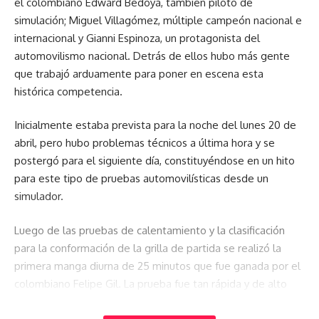
el colombiano Edward Bedoya, también piloto de
simulación; Miguel Villagómez, múltiple campeón nacional e
internacional y Gianni Espinoza, un protagonista del
automovilismo nacional. Detrás de ellos hubo más gente
que trabajó arduamente para poner en escena esta
histórica competencia.
Inicialmente estaba prevista para la noche del lunes 20 de
abril, pero hubo problemas técnicos a última hora y se
postergó para el siguiente día, constituyéndose en un hito
para este tipo de pruebas automovilísticas desde un
simulador.
Luego de las pruebas de calentamiento y la clasificación
para la conformación de la grilla de partida se realizó la
primera manga diurna de 25 minutos que fue ganada por el
colombiano Felipe Gil. La prueba fue tan rápida y de alto
nivel técnico al punto que llegaron a la barrera de 1:21:700