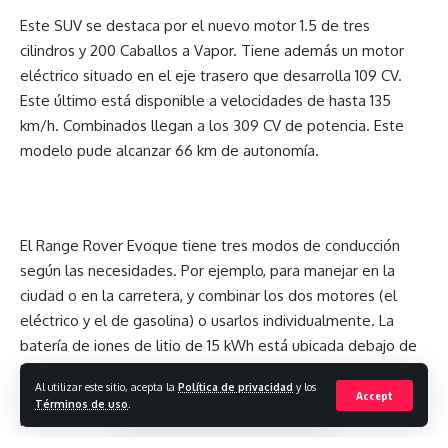
Costa Rica, Perú y Ecuador, sí que fue emocionante. Aunque
Este SUV se destaca por el nuevo motor 1.5 de tres
no lo crean, pero manejar desde un simulador con tanta
cilindros y 200 Caballos a Vapor. Tiene además un motor
precisión uno termina agotado”.
eléctrico situado en el eje trasero que desarrolla 109 CV.
Este último está disponible a velocidades de hasta 135
Endara señaló al respecto. “Si un piloto no durmió bien la
km/h. Combinados llegan a los 309 CV de potencia. Este
víspera de una carrera, tenga por seguro que no le irá bien
modelo pude alcanzar 66 km de autonomía.
en la competencia. Se necesita mucha preparación”.
La competencia fue transmitida a través de la fan page de
Revista Acelerando, narración y comentarios de Andrés
El Range Rover Evoque tiene tres modos de conducción
Endara y Walter Toapanta.
según las necesidades. Por ejemplo, para manejar en la
ciudad o en la carretera, y combinar los dos motores (el
Pilotos de automovilismo y Sim Racing, juntos en el GP de
eléctrico y el de gasolina) o usarlos individualmente. La
las AméricasLos organizadores están planificando
batería de iones de litio de 15 kWh está ubicada debajo de
establecer un Campeonato regional en el futuro. Para ello
los asientos traseros, está compuesta por 84 celdas
están estudiando el fondo y forma de un Torneo
Al utilizar este sitio, acepta la
Política de privacidad
y los
prismáticas, distribuidas en grupos de doce en siete
Accept
Términos de uso
.
internacional, con reglamentos, puntajes y hasta con
módulos de 50 Ah.
premios.