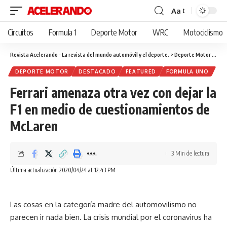
Aa
Cambiar
tamaño
Circuitos
Formula 1
Deporte Motor
WRC
Motociclismo
de
fuente
Revista Acelerando - La revista del mundo automóvil y el deporte.
>
Deporte Motor
>
Ferr
DEPORTE MOTOR
DESTACADO
FEATURED
FORMULA UNO
Ferrari amenaza otra vez con dejar la
F1 en medio de cuestionamientos de
McLaren
3 Min de lectura
Última actualización 2020/04/24 at 12:43 PM
Las cosas en la categoría madre del automovilismo no
parecen ir nada bien. La crisis mundial por el coronavirus ha