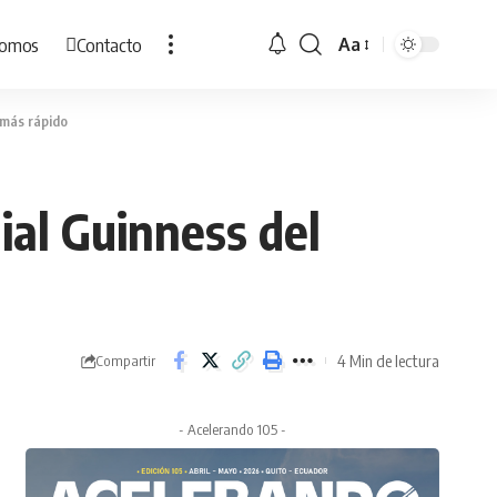
Somos
Contacto
Aa
Cambiar
tamaño
de
 más rápido
fuente
ial Guinness del
4 Min de lectura
Compartir
- Acelerando 105 -