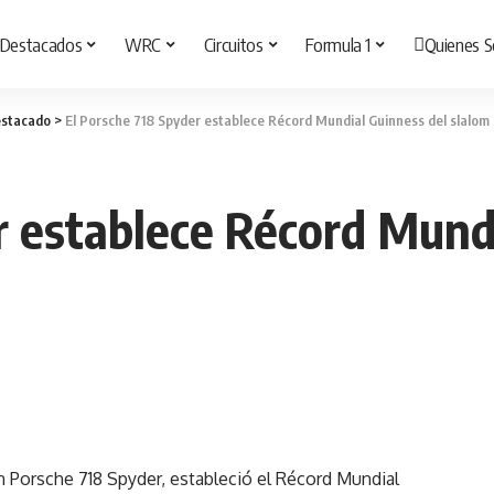
Destacados
WRC
Circuitos
Formula 1
Quienes 
stacado
>
El Porsche 718 Spyder establece Récord Mundial Guinness del slalom
r establece Récord Mund
n Porsche 718 Spyder, estableció el Récord Mundial