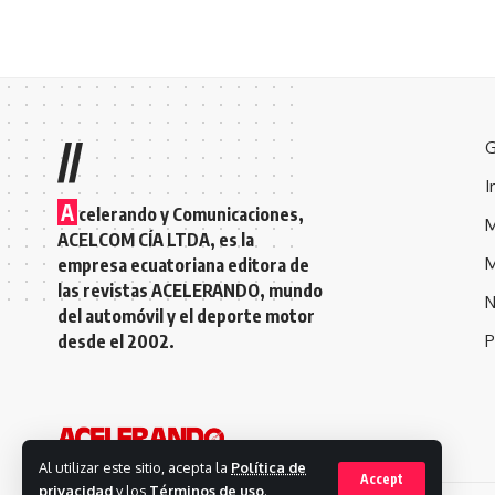
//
G
I
A
celerando y Comunicaciones,
M
ACELCOM CÍA LTDA, es la
M
empresa ecuatoriana editora de
las revistas ACELERANDO, mundo
N
del automóvil y el deporte motor
desde el 2002.
P
Al utilizar este sitio, acepta la
Política de
Accept
privacidad
y los
Términos de uso
.