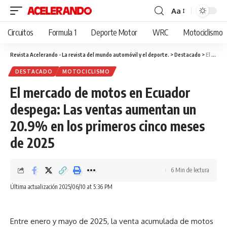
Aa
Cambiar
tamaño
Circuitos
Formula 1
Deporte Motor
WRC
Motociclismo
de
fuente
Revista Acelerando - La revista del mundo automóvil y el deporte.
>
Destacado
>
El mercado de motos en Ecuador despega: Las ventas aumentan un 20.9% en los primeros cinco meses de 2025
DESTACADO
MOTOCICLISMO
El mercado de motos en Ecuador
despega: Las ventas aumentan un
20.9% en los primeros cinco meses
de 2025
6 Min de lectura
Última actualización 2025/06/10 at 5:36 PM
Entre enero y mayo de 2025, la venta acumulada de motos