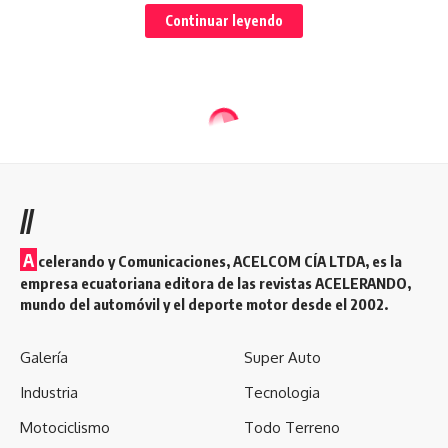
compromiso con la comercialización de vehículos de
Continuar leyendo
excelente calidad y desarrollo de proyectos que
representan un hito importante a la economía del país.
Fuente: www.jacecuador.com
Facebook
//
¿Qué opinas?
A
celerando y Comunicaciones, ACELCOM CÍA LTDA, es la
empresa ecuatoriana editora de las revistas ACELERANDO,
mundo del automóvil y el deporte motor desde el 2002.
Love
Sad
Happy
Sleepy
Galería
Super Auto
0
0
0
0
Industria
Tecnologia
Motociclismo
Todo Terreno
Dejar un comentario