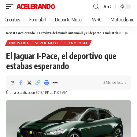
Aa
Cambiar
tamaño
Circuitos
Formula 1
Deporte Motor
WRC
Motociclismo
de
fuente
Revista Acelerando - La revista del mundo automóvil y el deporte.
>
Industria
>
El Jaguar I-Pace, el deportivo que estabas esperando
INDUSTRIA
SUPER AUTO
TECNOLOGIA
El Jaguar I-Pace, el deportivo que
estabas esperando
3 Min de lectura
Última actualización 2019/11/11 at 11:04 AM