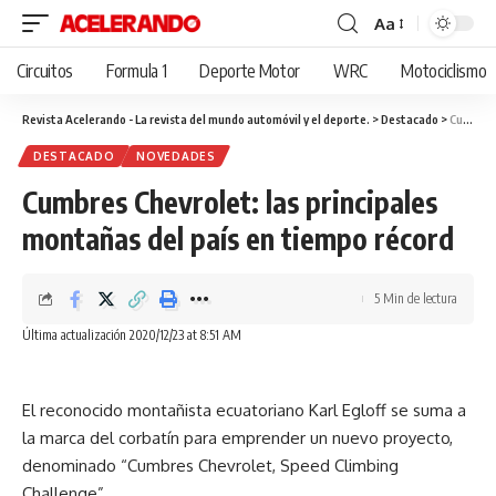
Aa
Cambiar
tamaño
Circuitos
Formula 1
Deporte Motor
WRC
Motociclismo
de
fuente
Revista Acelerando - La revista del mundo automóvil y el deporte.
>
Destacado
>
Cumbres Chevrolet: las principales montañas del país en tiempo récord
DESTACADO
NOVEDADES
Cumbres Chevrolet: las principales
montañas del país en tiempo récord
5 Min de lectura
Última actualización 2020/12/23 at 8:51 AM
El reconocido montañista ecuatoriano Karl Egloff se suma a
la marca del corbatín para emprender un nuevo proyecto,
denominado “Cumbres Chevrolet, Speed Climbing
Challenge”.