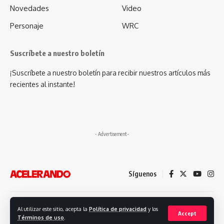
Novedades
Video
Personaje
WRC
Suscríbete a nuestro boletín
¡Suscríbete a nuestro boletín para recibir nuestros artículos más
recientes al instante!
- Advertisement -
Síguenos
Desarrollado por: Futuro Comunicación
Al utilizar este sitio, acepta la
Política de privacidad
y los
Accept
Términos de uso
.
© 2023. Revista Acelerando, Todos los derechos reservados