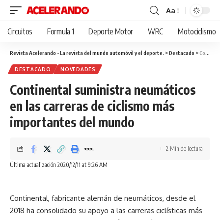
Aa
Cambiar
tamaño
Circuitos
Formula 1
Deporte Motor
WRC
Motociclismo
de
fuente
Revista Acelerando - La revista del mundo automóvil y el deporte.
>
Destacado
>
Continental suministra neumáticos en las carreras de ciclismo más importantes del mundo
DESTACADO
NOVEDADES
Continental suministra neumáticos
en las carreras de ciclismo más
importantes del mundo
2 Min de lectura
Última actualización 2020/12/11 at 9:26 AM
Continental, fabricante alemán de neumáticos, desde el
2018 ha consolidado su apoyo a las carreras ciclísticas más