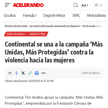
Aa
Cambiar
tamaño
Circuitos
Formula 1
Deporte Motor
WRC
Motociclismo
de
fuente
Revista Acelerando - La revista del mundo automóvil y el deporte.
>
Destacado
>
Continental se una a la campaña ‘Más Unidas, Más Protegidas’ contra la violencia hacia las mujeres
DESTACADO
INDUSTRIA
Continental se una a la campaña ‘Más
Unidas, Más Protegidas’ contra la
violencia hacia las mujeres
3 Min de lectura
Última actualización 2020/12/16 at 12:54 PM
Continental Tire Andina apoyó la campaña “Más Unidas, Más
Protegidas”, emprendida por la Fundación Cámara de