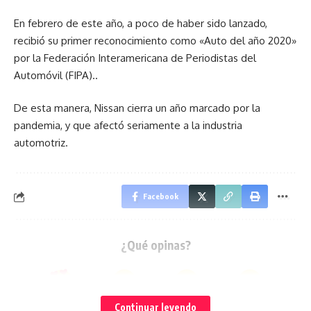
En febrero de este año, a poco de haber sido lanzado,
recibió su primer reconocimiento como «Auto del año 2020»
por la Federación Interamericana de Periodistas del
Automóvil (FIPA)..
De esta manera, Nissan cierra un año marcado por la
pandemia, y que afectó seriamente a la industria
automotriz.
Facebook
¿Qué opinas?
Love
Sad
Happy
Sleepy
Continuar leyendo