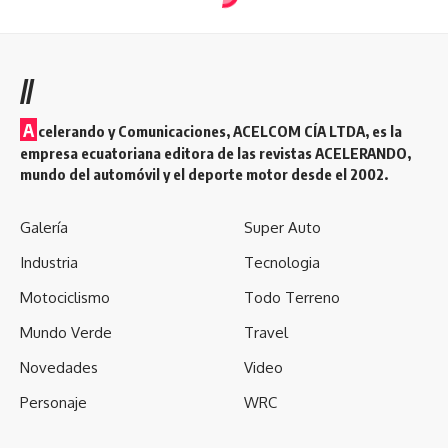
lugar de combustible de carreras. A pesar de ello, mantiene
Dejar un comentario
sus 740 kw de potencia, aproximadamente 1 000 hp, para
superar los 350 km/h.
//
A
celerando y Comunicaciones, ACELCOM CÍA LTDA, es la
empresa ecuatoriana editora de las revistas ACELERANDO,
El Mercedes-AMG Project One promete acelerar de 0 a 96
mundo del automóvil y el deporte motor desde el 2002.
km/h en menos de 3 segundos, y hacer de 0 a 200 km/h en
6 segundos. Solo se fabricarán 275 unidades de este
Galería
Super Auto
modelo, cada una a un precio de aproximadamente USD 2.5
Industria
Tecnologia
millones. Las primeras entregas llegarán a lo largo de 2021.
Motociclismo
Todo Terreno
Mundo Verde
Travel
Novedades
Video
Personaje
WRC