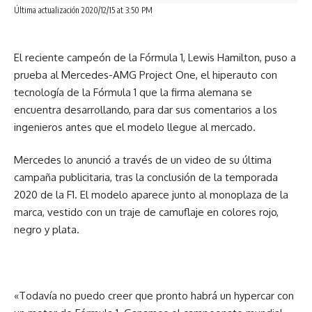
Última actualización 2020/12/15 at 3:50 PM
El reciente campeón de la Fórmula 1, Lewis Hamilton, puso a
Su potente motor no tendrá que mover mucho peso, pues
prueba al Mercedes-AMG Project One, el hiperauto con
el Venom F5 alcanza los 1 385 kg, un poco más pesado que
tecnología de la Fórmula 1 que la firma alemana se
el Koenigsegg One, pero con un 35% más de potencia.
encuentra desarrollando, para dar sus comentarios a los
ingenieros antes que el modelo llegue al mercado.
Mercedes lo anunció a través de un video de su última
El diseño interior es casi de competición, y tiene cierto aire
campaña publicitaria, tras la conclusión de la temporada
de sencillez. Varios elementos están tapizados en cuero y
2020 de la F1. El modelo aparece junto al monoplaza de la
hay fibra de carbono en todo en todo lado. La pantalla
marca, vestido con un traje de camuflaje en colores rojo,
central cuenta con un sistema de infoentretenimiento de
negro y plata.
Alpine, pero con varios controles integrados a la medida. El
volante tiene un diseño inspirado en aviones de combate,
con perillas y botones para el limpiaparabrisas.
«Todavía no puedo creer que pronto habrá un hypercar con