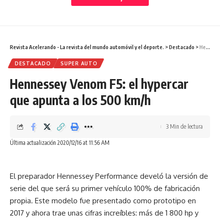
0
0
0
0
Dejar un comentario
Revista Acelerando - La revista del mundo automóvil y el deporte.
>
Destacado
>
Hennessey Venom F5: el hypercar que apunta a los 500 km/h
DESTACADO
SUPER AUTO
Hennessey Venom F5: el hypercar
que apunta a los 500 km/h
3 Min de lectura
Última actualización 2020/12/16 at 11:56 AM
El preparador Hennessey Performance develó la versión de
serie del que será su primer vehículo 100% de fabricación
propia. Este modelo fue presentado como prototipo en
2017 y ahora trae unas cifras increíbles: más de 1 800 hp y