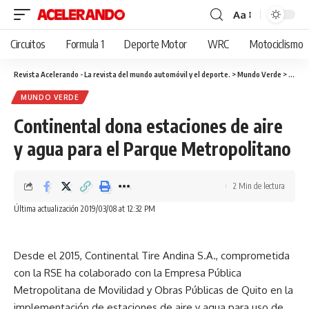
Aa
Cambiar
tamaño
Circuitos
Formula 1
Deporte Motor
WRC
Motociclismo
de
fuente
Revista Acelerando - La revista del mundo automóvil y el deporte.
>
Mundo Verde
>
Contin
MUNDO VERDE
Continental dona estaciones de aire
y agua para el Parque Metropolitano
2 Min de lectura
Última actualización 2019/03/08 at 12:32 PM
Desde el 2015, Continental Tire Andina S.A., comprometida
con la RSE ha colaborado con la Empresa Pública
Metropolitana de Movilidad y Obras Públicas de Quito en la
implementación de estaciones de aire y agua para uso de