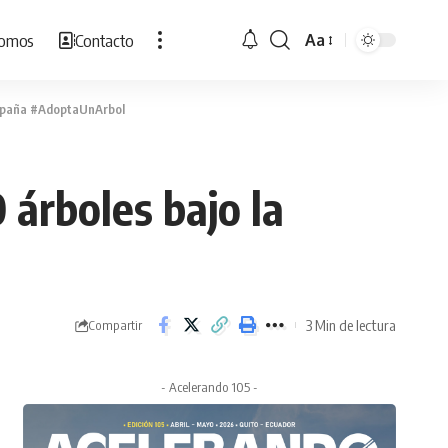
Somos
Contacto
Aa
Cambiar
tamaño
de
campaña #AdoptaUnArbol
fuente
 árboles bajo la
3 Min de lectura
Compartir
- Acelerando 105 -