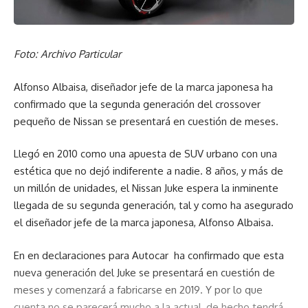
permitir trayectos más largos y, por consiguiente, unos usos
cada vez más diversificados. El conductor ya no tiene que
preocuparse de la recarga. Salir de fin de semana a bordo
Foto: Archivo Particular
de ZOE ahora es posible.
Alfonso Albaisa, diseñador jefe de la marca japonesa ha
Autonomía de ZOE con una carga completa:
confirmado que la segunda generación del crossover
pequeño de Nissan se presentará en cuestión de meses.
Los kilómetros de autonomía se recuperan rápidamente con
la recarga. El ritmo de recarga de la batería Z.E. 40 es
Llegó en 2010 como una apuesta de SUV urbano con una
similar al de la batería estándar. Por dar un ejemplo, bastan
estética que no dejó indiferente a nadie. 8 años, y más de
30 minutos de media para disponer de una autonomía
un millón de unidades, el Nissan Juke espera la inminente
adicional de 80 kilómetros desde la mayoría de los puntos
llegada de su segunda generación, tal y como ha asegurado
de carga de acceso público disponibles en Europa. Para
el diseñador jefe de la marca japonesa, Alfonso Albaisa.
explotar al máximo la potencia de los bornes de carga
rápida, especialmente a lo largo de las autopistas, ZOE
En en declaraciones para Autocar ha confirmado que esta
sigue ofreciendo la funcionalidad Quick Charge.
nueva generación del Juke se presentará en cuestión de
meses y comenzará a fabricarse en 2019. Y por lo que
Una innovación que ofrece dos veces más capacidad para
cuenta no se parecerá mucho a la actual, de hecho tendrá