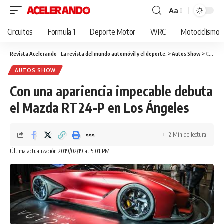
Aa
Cambiar
tamaño
Circuitos
Formula 1
Deporte Motor
WRC
Motociclismo
de
fuente
Revista Acelerando - La revista del mundo automóvil y el deporte.
>
Autos Show
>
Con una apariencia impecable debuta el Mazda RT24-P en Los Ángeles
AUTOS SHOW
Con una apariencia impecable debuta
el Mazda RT24-P en Los Ángeles
2 Min de lectura
Última actualización 2019/02/19 at 5:01 PM