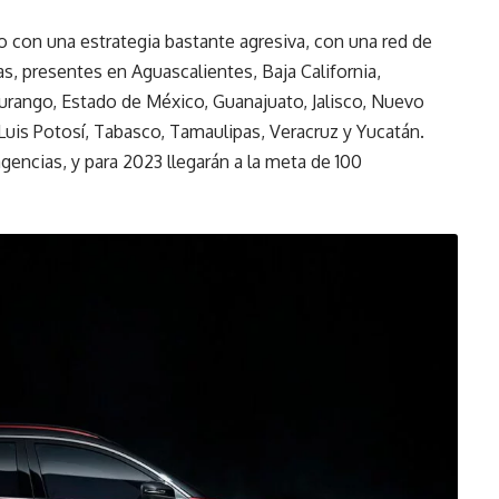
con una estrategia bastante agresiva, con una red de
, presentes en Aguascalientes, Baja California,
urango, Estado de México, Guanajuato, Jalisco, Nuevo
uis Potosí, Tabasco, Tamaulipas, Veracruz y Yucatán.
agencias, y para 2023 llegarán a la meta de 100