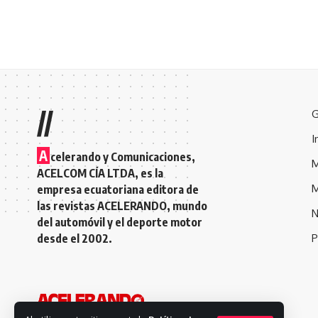
//
G
I
A
celerando y Comunicaciones,
M
ACELCOM CÍA LTDA, es la
M
empresa ecuatoriana editora de
las revistas ACELERANDO, mundo
N
del automóvil y el deporte motor
desde el 2002.
P