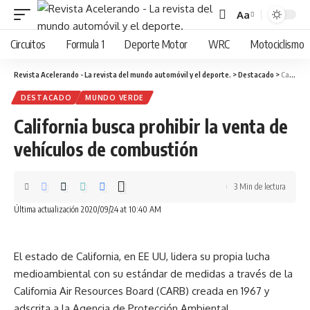
Aa
Cambiar
tamaño
Circuitos
Formula 1
Deporte Motor
WRC
Motociclismo
de
fuente
Revista Acelerando - La revista del mundo automóvil y el deporte.
>
Destacado
>
California busca prohibir la venta de vehículos de combustión
DESTACADO
MUNDO VERDE
California busca prohibir la venta de
vehículos de combustión
3 Min de lectura
Última actualización 2020/09/24 at 10:40 AM
El estado de California, en EE UU, lidera su propia lucha
medioambiental con su estándar de medidas a través de la
California Air Resources Board (CARB) creada en 1967 y
adscrita a la Agencia de Protección Ambiental.