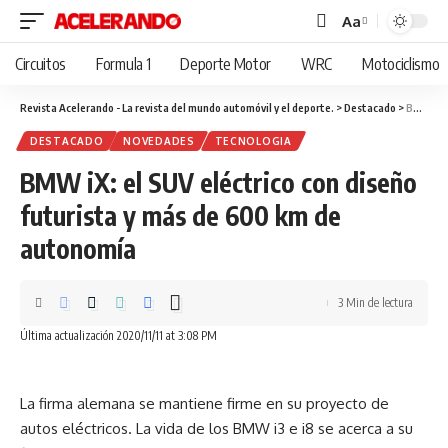
Aa
Cambiar
tamaño
Circuitos
Formula 1
Deporte Motor
WRC
Motociclismo
de
fuente
Revista Acelerando - La revista del mundo automóvil y el deporte.
>
Destacado
>
BMW iX: el SUV eléctrico con diseño futurista y más de 600 km de autonomía
DESTACADO
NOVEDADES
TECNOLOGIA
BMW iX: el SUV eléctrico con diseño
futurista y más de 600 km de
autonomía
3 Min de lectura
Última actualización 2020/11/11 at 3:08 PM
La firma alemana se mantiene firme en su proyecto de
autos eléctricos. La vida de los BMW i3 e i8 se acerca a su