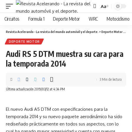
Aa
Cambiar
tamaño
Circuitos
Formula 1
Deporte Motor
WRC
Motociclismo
de
fuente
Revista Acelerando - La revista del mundo automóvil y el deporte.
>
Deporte Motor
>
Audi
DEPORTE MOTOR
Audi RS 5 DTM muestra su cara para
la temporada 2014
3 Min de lectura
Última actualización 2019/03/12 at 4:34 PM
El nuevo Audi A5 DTM con especificaciones para la
temporada 2014 y su nuevo paquete aerodinámico ha sido
rediseñado prácticamente en todos sus aspectos, con lo
cual ha ganado mayor agresividad y cuenta con nuevos