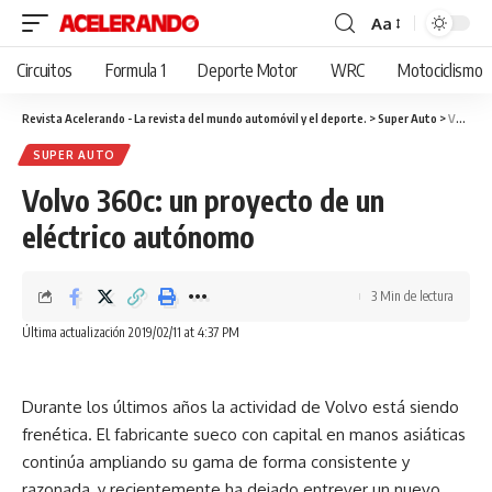
Aa
Cambiar
tamaño
Circuitos
Formula 1
Deporte Motor
WRC
Motociclismo
de
fuente
Revista Acelerando - La revista del mundo automóvil y el deporte.
>
Super Auto
>
Volvo 360c: un proyecto de un eléctrico autónomo
SUPER AUTO
Volvo 360c: un proyecto de un
eléctrico autónomo
3 Min de lectura
Última actualización 2019/02/11 at 4:37 PM
Durante los últimos años la actividad de Volvo está siendo
frenética. El fabricante sueco con capital en manos asiáticas
continúa ampliando su gama de forma consistente y
razonada, y recientemente ha dejado entrever un nuevo