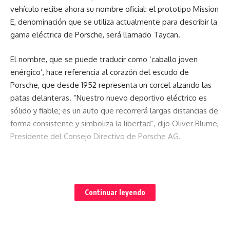
vehículo recibe ahora su nombre oficial: el prototipo Mission
E, denominación que se utiliza actualmente para describir la
gama eléctrica de Porsche, será llamado Taycan.
El nombre, que se puede traducir como ‘caballo joven
enérgico’, hace referencia al corazón del escudo de
Porsche, que desde 1952 representa un corcel alzando las
patas delanteras. “Nuestro nuevo deportivo eléctrico es
sólido y fiable; es un auto que recorrerá largas distancias de
forma consistente y simboliza la libertad”, dijo Oliver Blume,
Presidente del Consejo Directivo de Porsche AG.
El nombre oriental también significa el lanzamiento del
Continuar leyendo
primer deportivo eléctrico con el alma de un Porsche. La
compañía de Stuttgart anunció el nombre de su primer
eléctrico puro de producción en serie dentro del marco de