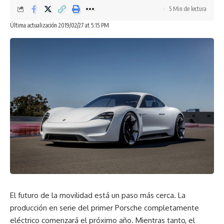
5 Min de lectura
Love
Sad
Happy
Sleepy
0
0
0
0
Última actualización 2019/02/27 at 5:15 PM
Dejar un comentario
El futuro de la movilidad está un paso más cerca. La
producción en serie del primer Porsche completamente
eléctrico comenzará el próximo año. Mientras tanto, el