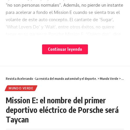
“no son personas normales”. Además, no pierde un instante
para acelerar a fondo el Mission E cuando se sienta tras el
volante de este auto concepto. El cantante de ‘Sugar’,
‘What Lovers Do’ y ‘Wait’, entre otros éxitos, no quiere
tener en su garaje un Porsche Mission E. “Quiero dos”, dice
antes de subir el volumen del radio al máximo y escapar del
circuito de pruebas en el auto eléctrico que llegará al
Continuar leyendo
mercado el próximo año
Revista Acelerando - La revista del mundo automóvil y el deporte.
>
Mundo Verde
>
Missio
MUNDO VERDE
Facebook
Mission E: el nombre del primer
deportivo eléctrico de Porsche será
¿Qué opinas?
Taycan