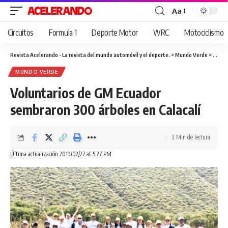
Aa
Cambiar
tamaño
Circuitos
Formula 1
Deporte Motor
WRC
Motociclismo
de
fuente
Revista Acelerando - La revista del mundo automóvil y el deporte.
>
Mundo Verde
>
Volun
MUNDO VERDE
Voluntarios de GM Ecuador
sembraron 300 árboles en Calacalí
2 Min de lectura
Última actualización 2019/02/27 at 5:27 PM