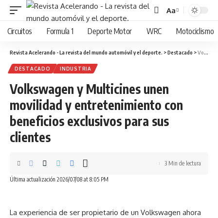
Aa
Cambiar
tamaño
Circuitos
Formula 1
Deporte Motor
WRC
Motociclismo
de
fuente
Revista Acelerando - La revista del mundo automóvil y el deporte.
>
Destacado
>
Volkswagen y Multicines unen movilidad y entretenimiento con beneficios exclusivos para sus clientes
DESTACADO
INDUSTRIA
Volkswagen y Multicines unen
movilidad y entretenimiento con
beneficios exclusivos para sus
clientes
3 Min de lectura
Última actualización 2026/07/08 at 8:05 PM
La experiencia de ser propietario de un Volkswagen ahora