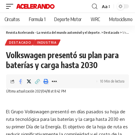
Aa
Cambiar
tamaño
Circuitos
Formula 1
Deporte Motor
WRC
Motociclismo
de
fuente
Revista Acelerando - La revista del mundo automóvil y el deporte.
>
Destacado
>
Volkswagen presentó su plan para baterías y carga hasta 2030
DESTACADO
INDUSTRIA
Volkswagen presentó su plan para
baterías y carga hasta 2030
10 Min de lectura
Última actualización 2021/04/18 at 8:42 PM
El Grupo Volkswagen presentó en días pasados su hoja de
ruta tecnológica para las baterías y la carga hasta 2030 en
su primer Día de la Energía. El objetivo de la hoja de ruta es
reducir significativamente la complejidad y el costo de la