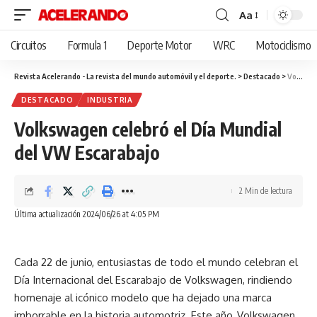
Aa
Cambiar
tamaño
Circuitos
Formula 1
Deporte Motor
WRC
Motociclismo
de
fuente
Revista Acelerando - La revista del mundo automóvil y el deporte.
>
Destacado
>
Volkswagen celebró el Día Mundial del VW Escarabajo
DESTACADO
INDUSTRIA
Volkswagen celebró el Día Mundial
del VW Escarabajo
2 Min de lectura
Última actualización 2024/06/26 at 4:05 PM
Cada 22 de junio, entusiastas de todo el mundo celebran el
Día Internacional del Escarabajo de Volkswagen, rindiendo
homenaje al icónico modelo que ha dejado una marca
imborrable en la historia automotriz. Este año, Volkswagen