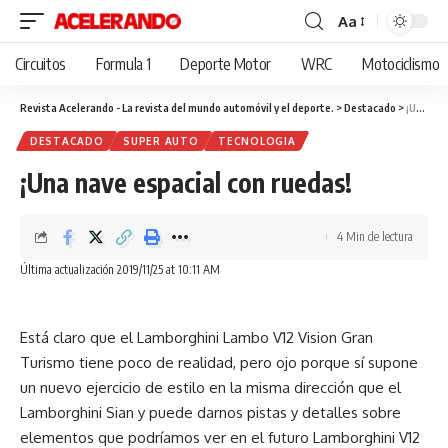
Aa
Cambiar
tamaño
Circuitos
Formula 1
Deporte Motor
WRC
Motociclismo
de
fuente
Revista Acelerando - La revista del mundo automóvil y el deporte.
>
Destacado
>
¡Una nave espacial con ruedas!
DESTACADO
SUPER AUTO
TECNOLOGIA
¡Una nave espacial con ruedas!
4 Min de lectura
Última actualización 2019/11/25 at 10:11 AM
Está claro que el Lamborghini Lambo V12 Vision Gran
Turismo tiene poco de realidad, pero ojo porque sí supone
un nuevo ejercicio de estilo en la misma dirección que el
Lamborghini Sian y puede darnos pistas y detalles sobre
elementos que podríamos ver en el futuro Lamborghini V12