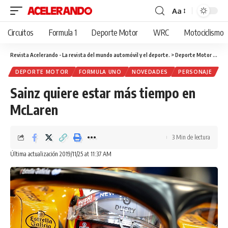
Aa
Cambiar
tamaño
Circuitos
Formula 1
Deporte Motor
WRC
Motociclismo
de
fuente
Revista Acelerando - La revista del mundo automóvil y el deporte.
>
Deporte Motor
>
Sain
DEPORTE MOTOR
FORMULA UNO
NOVEDADES
PERSONAJE
Sainz quiere estar más tiempo en
McLaren
3 Min de lectura
Última actualización 2019/11/25 at 11:37 AM