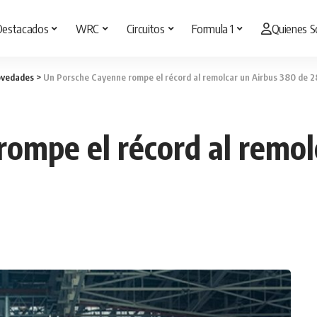
Destacados
WRC
Circuitos
Formula 1
Quienes 
vedades
>
Un Porsche Cayenne rompe el récord al remolcar un Airbus 380 de 2
ompe el récord al remol