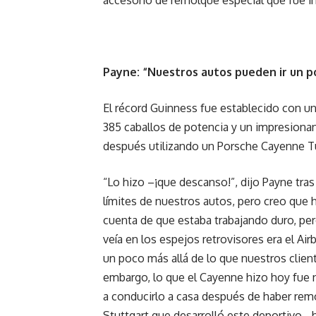
accesorio de remolque especial que fue in
Payne: “Nuestros autos pueden ir un p
El récord Guinness fue establecido con un
385 caballos de potencia y un impresionan
después utilizando un Porsche Cayenne Tu
“Lo hizo –¡que descanso!”, dijo Payne tras 
límites de nuestros autos, pero creo que
cuenta de que estaba trabajando duro, per
veía en los espejos retrovisores era el Air
un poco más allá de lo que nuestros clien
embargo, lo que el Cayenne hizo hoy fue n
a conducirlo a casa después de haber remol
Stuttgart que desarrolló este deportivo 