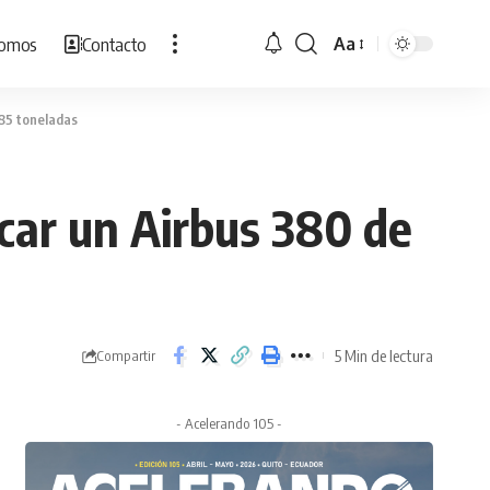
Somos
Contacto
Aa
Cambiar
tamaño
de
85 toneladas
fuente
car un Airbus 380 de
5 Min de lectura
Compartir
- Acelerando 105 -