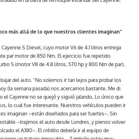
stalado en la barra de remolque estándar del Cayenne.
oco más allá de lo que nuestros clientes imaginan”
 Cayenne S Diesel, cuyo motor V6 de 4.1 litros entrega
te par motor de 850 Nm. El ejercicio fue repetido
rbo S (motor V8 de 4.8 litros, 570 hp y 800 Nm de par).
bajar del auto. “No solemos ir tan lejos para probar los
 hoy (la semana pasada) nos acercamos bastante. Me di
o el Cayenne no se quejó y siguió jalando. Lo único que
bus, lo cual fue interesante. Nuestros vehículos pueden ir
tes imaginan –están diseñados para ser fuertes–. Sin
otable –trajimos el auto desde Londres, y pienso volver
cado el A380–. El crédito debería ir al equipo de
–hicieron un trabajo impecable–. También estoy muy