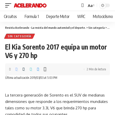
Aa
Cambiar
tamaño
Circuitos
Formula 1
Deporte Motor
WRC
Motociclismo
de
fuente
Revista Acelerando - La revista del mundo automóvil y el deporte.
>
Sin categoría
>
El Kia
SIN CATEGORÍA
El Kia Sorento 2017 equipa un motor
V6 y 270 hp
2 Min de lectura
Última actualización 2019/03/03 at 5:03 PM
La tercera generación de Sorento es el SUV de medianas
dimensiones que responde a los requerimientos mundiales
tales como su motor 3.3L V6 que brinda 270 hp para
comodidad de todos sus ocupantes .