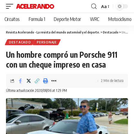
Aa
Cambiar
tamaño
Circuitos
Formula 1
Deporte Motor
WRC
Motociclismo
de
fuente
Revista Acelerando - La revista del mundo automóvil y el deporte.
>
Destacado
>
Un hombre compró un Porsche 911 con un cheque impreso en casa
DESTACADO
PERSONAJE
Un hombre compró un Porsche 911
con un cheque impreso en casa
2 Min de lectura
Última actualización 2020/08/06 at 1:29 PM