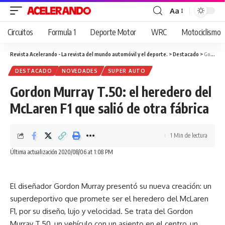
Aa
Cambiar
tamaño
Circuitos
Formula 1
Deporte Motor
WRC
Motociclismo
de
fuente
Revista Acelerando - La revista del mundo automóvil y el deporte.
>
Destacado
>
Gordon Murray T.50: el heredero del McLaren F1 que salió de otra fábrica
DESTACADO
NOVEDADES
SUPER AUTO
Gordon Murray T.50: el heredero del
McLaren F1 que salió de otra fábrica
1 Min de lectura
Última actualización 2020/08/06 at 1:08 PM
El diseñador Gordon Murray presentó su nueva creación: un
superdeportivo que promete ser el heredero del McLaren
F1, por su diseño, lujo y velocidad. Se trata del Gordon
Murray T.50, un vehículo con un asiento en el centro, un