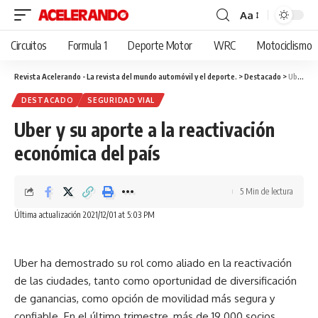
Aa
Cambiar
tamaño
Circuitos
Formula 1
Deporte Motor
WRC
Motociclismo
de
fuente
Revista Acelerando - La revista del mundo automóvil y el deporte.
>
Destacado
>
Uber y su aporte a la reactivación económica del país
DESTACADO
SEGURIDAD VIAL
Uber y su aporte a la reactivación
económica del país
5 Min de lectura
Última actualización 2021/12/01 at 5:03 PM
Uber ha demostrado su rol como aliado en la reactivación
de las ciudades, tanto como oportunidad de diversificación
de ganancias, como opción de movilidad más segura y
confiable. En el último trimestre, más de 19.000 socios