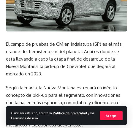
O’Callaghan, CEO de CameraMatics. «Con la integración de
ping en CameraMatics, ahora podemos ofrecer la solución
de seguridad más completa del mercado».
Chery además tiene unos planes bastante ambiciosos en
ese país, que incluyen una planta de ensamblaje, que
El campo de pruebas de GM en Indaiatuba (SP) es el más
Facebook
estaría lista en 2026 y que según Motorpasión México, se
grande del hemisferio sur del planeta. Aquí es donde se
aprovecharía la ubicación de México como conexión con
está llevando a cabo la etapa final de desarrollo de la
Latinoamérica y “puente hacia Norteamérica”, lo que daría
¿Qué opinas?
Nueva Montana, la pick-up de Chevrolet que llegará al
indicios de que la marca china buscaría llegar al mercado
mercado en 2023.
estadounidense en los próximos años.
Según la marca, la Nueva Montana estrenará un inédito
Love
Sad
Happy
Sleepy
La firma asiática tiene planeado presentar otros dos
concepto de pick-up para el segmento, con innovaciones
0
0
0
0
modelos en ese país, y seguir ampliando su oferta de
que la hacen más espaciosa, confortable y eficiente en el
acuerdo a la demanda de sus clientes. Se prevé que el
día a día. Uno de los trabajos del equipo de ingeniería es
Omoda 5 desembarque en México en octubre.
Al utilizar este sitio, acepta la
Política de privacidad
y los
Accept
garantizar la mejor integración entre los sistemas
Términos de uso
.
Dejar un comentario
mecánicos y electrónicos del vehículo.