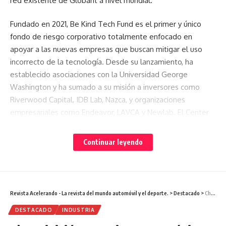
red existente de Globant a nivel mundial.
Fundado en 2021, Be Kind Tech Fund es el primer y único
fondo de riesgo corporativo totalmente enfocado en
apoyar a las nuevas empresas que buscan mitigar el uso
incorrecto de la tecnología. Desde su lanzamiento, ha
establecido asociaciones con la Universidad George
Washington y ha sumado a su misión a inversores como
Riverwood Capital, IDB Lab, Nazca, y organizaciones
empresariales como Endeavor, LAVCA y Newlab. El Center
for Humane Technology también se unió al fondo como
asesor. Al establecer un ecosistema de organizaciones
Continuar leyendo
afines en sectores influyentes, desde la educación hasta el
capital de riesgo, Be Kind Tech Fund está liderando la
creación de un nuevo sistema de apoyo para nuevas
empresas tecnológicas basadas en misiones.
Revista Acelerando - La revista del mundo automóvil y el deporte.
>
Destacado
>
Chery inició operaciones en México bajo el nombre de Chirey
DESTACADO
INDUSTRIA
“ping es un ejemplo perfecto del tipo de startup que