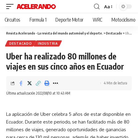
Aa
Cambiar
tamaño
Circuitos
Formula 1
Deporte Motor
WRC
Motociclismo
de
fuente
Revista Acelerando - La revista del mundo automóvil y el deporte.
>
Destacado
>
Uber ha realizado 80 millones de viajes en sus cinco años en Ecuador
DESTACADO
INDUSTRIA
Uber ha realizado 80 millones de
viajes en sus cinco años en Ecuador
4 Min de lectura
Última actualización 2022/08/10 at 10:43 AM
La aplicación de Uber celebra 5 años de estar disponible en
Ecuador. Durante este periodo, se han facilitado más de 80
millones de viajes, generado oportunidades de ganancias
para cerca de 130 mil personas, además de haber invertido