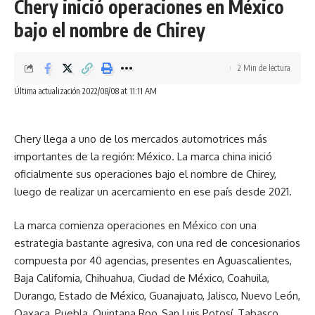
Chery inició operaciones en México
teníamos en mente cuando creamos Be Kind Tech Fund,”
bajo el nombre de Chirey
dijo Guibert Englebienne, Cofundador de Globant y
Presidente para Latam y Globant X. “Queremos
asegurarnos de que la tecnología se aproveche para el
2 Min de lectura
beneficio de la sociedad, y admiramos el uso innovador de
Última actualización 2022/08/08 at 11:11 AM
la tecnología de voz patentada de ping para ayudar a los
conductores a llegar a casa de manera segura; un problema
cada vez mayor a medida que la economía “gig” continúa
Chery llega a uno de los mercados automotrices más
creciendo exponencialmente. Esperamos poder ayudar a
importantes de la región: México. La marca china inició
ping a cumplir sus objetivos, brindando a su equipo
oficialmente sus operaciones bajo el nombre de Chirey,
orientación experta de nuestro ecosistema y contribuyendo
luego de realizar un acercamiento en ese país desde 2021.
a su éxito”.
La marca comienza operaciones en México con una
“Millones de conductores de la economía “gig” se ponen en
estrategia bastante agresiva, con una red de concesionarios
peligro todos los días por las constantes notificaciones y
compuesta por 40 agencias, presentes en Aguascalientes,
alertas enviadas a sus smartphones a través de una
Baja California, Chihuahua, Ciudad de México, Coahuila,
variedad de aplicaciones, que contribuyen a distracciones
Durango, Estado de México, Guanajuato, Jalisco, Nuevo León,
que a menudo provocan accidentes,” dijo Garin Torin, CEO
Oaxaca, Puebla, Quintana Roo, San Luis Potosí, Tabasco,