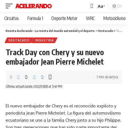
Aa
Cambiar
tamaño
Circuitos
Formula 1
Deporte Motor
WRC
Motociclismo
de
fuente
Revista Acelerando - La revista del mundo automóvil y el deporte.
>
Destacado
>
Track Day con Chery y su nuevo embajador Jean Pierre Michelet
DESTACADO
INDUSTRIA
Track Day con Chery y su nuevo
embajador Jean Pierre Michelet
7 Min de lectura
Última actualización 2022/03/28 at 3:41 PM
El nuevo embajador de Chery es el reconocido expiloto y
periodista Jean Pierre Michelet. La figura del automovilismo
ecuatoriano se une a la familia Chery junto a su hijo Philippe.
Son tres generaciones que han sido parte importante del