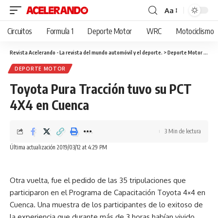
Aa
Cambiar
tamaño
Circuitos
Formula 1
Deporte Motor
WRC
Motociclismo
de
fuente
Revista Acelerando - La revista del mundo automóvil y el deporte.
>
Deporte Motor
>
Toyo
DEPORTE MOTOR
Toyota Pura Tracción tuvo su PCT
4X4 en Cuenca
3 Min de lectura
Última actualización 2019/03/12 at 4:29 PM
Otra vuelta, fue el pedido de las 35 tripulaciones que
participaron en el Programa de Capacitación Toyota 4×4 en
Cuenca. Una muestra de los participantes de lo exitoso de
la experiencia que durante más de 3 horas habían vivido.