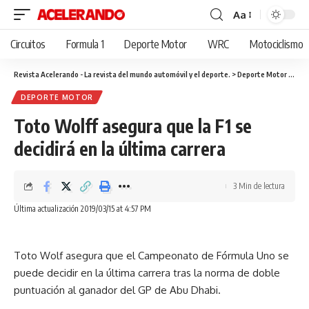
Aa
Cambiar
tamaño
Circuitos
Formula 1
Deporte Motor
WRC
Motociclismo
de
fuente
Revista Acelerando - La revista del mundo automóvil y el deporte.
>
Deporte Motor
>
Toto
DEPORTE MOTOR
Toto Wolff asegura que la F1 se
decidirá en la última carrera
3 Min de lectura
Última actualización 2019/03/15 at 4:57 PM
Toto Wolf asegura que el Campeonato de Fórmula Uno se
puede decidir en la última carrera tras la norma de doble
puntuación al ganador del GP de Abu Dhabi.