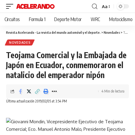
Aa
Cambiar
tamaño
Circuitos
Formula 1
Deporte Motor
WRC
Motociclismo
de
fuente
Revista Acelerando - La revista del mundo automóvil y el deporte.
>
Novedades
>
Teojama Comercial y la Embajada de Japón en Ecuador, conmemoraron el natalicio del emperador nipón
NOVEDADES
Teojama Comercial y la Embajada de
Japón en Ecuador, conmemoraron el
natalicio del emperador nipón
4 Min de lectura
Última actualización 2019/02/05 at 3:54 PM