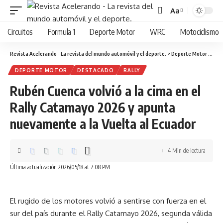
Aa
Cambiar
tamaño
Circuitos
Formula 1
Deporte Motor
WRC
Motociclismo
de
fuente
Revista Acelerando - La revista del mundo automóvil y el deporte.
>
Deporte Motor
>
Rubé
DEPORTE MOTOR
DESTACADO
RALLY
Rubén Cuenca volvió a la cima en el
Rally Catamayo 2026 y apunta
nuevamente a la Vuelta al Ecuador
4 Min de lectura
Última actualización 2026/05/18 at 7:08 PM
El rugido de los motores volvió a sentirse con fuerza en el
sur del país durante el Rally Catamayo 2026, segunda válida