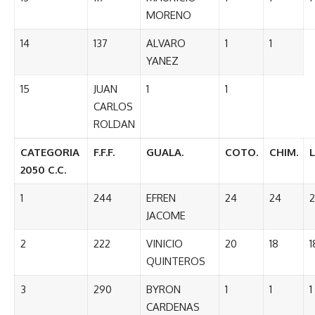
MORENO
14
137
ALVARO
1
1
YANEZ
15
JUAN
1
1
CARLOS
ROLDAN
CATEGORIA
F.F.F.
GUALA.
COTO.
CHIM.
2050 C.C.
1
244
EFREN
24
24
2
JACOME
2
222
VINICIO
20
18
1
QUINTEROS
3
290
BYRON
1
1
1
CARDENAS