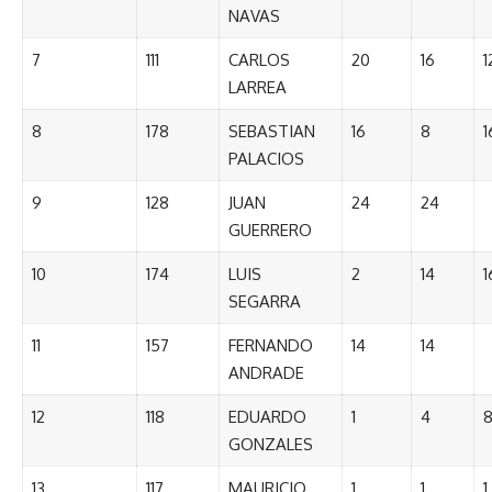
NAVAS
7
111
CARLOS
20
16
1
LARREA
8
178
SEBASTIAN
16
8
1
PALACIOS
9
128
JUAN
24
24
GUERRERO
10
174
LUIS
2
14
1
SEGARRA
11
157
FERNANDO
14
14
ANDRADE
12
118
EDUARDO
1
4
GONZALES
13
117
MAURICIO
1
1
1