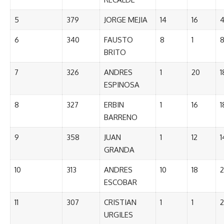
5
379
JORGE MEJIA
14
16
6
340
FAUSTO
8
1
BRITO
7
326
ANDRES
1
20
1
ESPINOSA
8
327
ERBIN
1
16
1
BARRENO
9
358
JUAN
1
12
1
GRANDA
10
313
ANDRES
10
18
2
ESCOBAR
11
307
CRISTIAN
1
1
2
URGILES