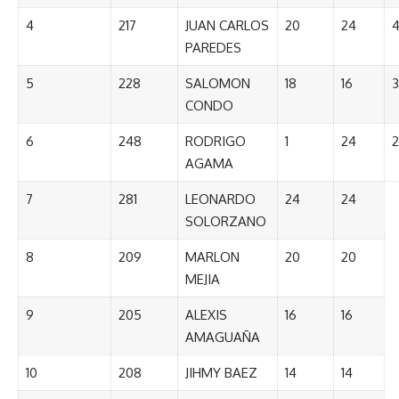
4
217
JUAN CARLOS
20
24
PAREDES
5
228
SALOMON
18
16
3
CONDO
6
248
RODRIGO
1
24
2
AGAMA
7
281
LEONARDO
24
24
SOLORZANO
8
209
MARLON
20
20
MEJIA
9
205
ALEXIS
16
16
AMAGUAÑA
10
208
JIHMY BAEZ
14
14