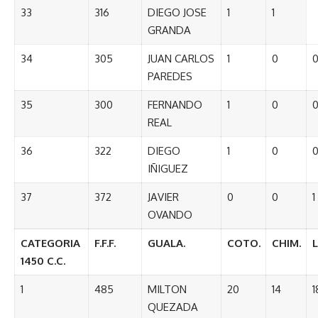
33
316
DIEGO JOSE
1
1
GRANDA
34
305
JUAN CARLOS
1
0
PAREDES
35
300
FERNANDO
1
0
REAL
36
322
DIEGO
1
0
IÑIGUEZ
37
372
JAVIER
0
0
1
OVANDO
CATEGORIA
F.F.F.
GUALA.
COTO.
CHIM.
1450 C.C.
1
485
MILTON
20
14
1
QUEZADA