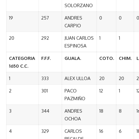
SOLORZANO
19
257
ANDRES
0
0
CARPIO
20
292
JUAN CARLOS
1
1
ESPINOSA
CATEGORIA
F.F.F.
GUALA.
COTO.
CHIM.
1650 C.C.
1
333
ALEX ULLOA
20
20
2
2
301
PACO
12
1
1
PAZMIÑO
3
344
ANDRES
18
8
1
OCHOA
4
329
CARLOS
16
6
1
RECALDE