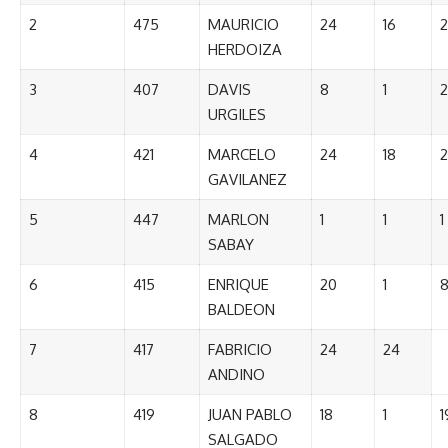
2
475
MAURICIO
24
16
2
HERDOIZA
3
407
DAVIS
8
1
2
URGILES
4
421
MARCELO
24
18
2
GAVILANEZ
5
447
MARLON
1
1
1
SABAY
6
415
ENRIQUE
20
1
BALDEON
7
417
FABRICIO
24
24
ANDINO
8
419
JUAN PABLO
18
1
1
SALGADO