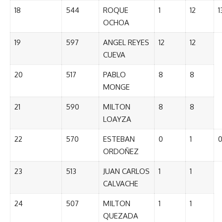
18
544
ROQUE
1
12
1
OCHOA
19
597
ANGEL REYES
12
12
CUEVA
20
517
PABLO
8
8
MONGE
21
590
MILTON
8
8
LOAYZA
22
570
ESTEBAN
0
1
ORDOÑEZ
23
513
JUAN CARLOS
1
1
CALVACHE
24
507
MILTON
1
1
QUEZADA