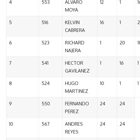
4
553
ALVARO
12
1
1
MOYA
5
516
KELVIN
16
1
2
CABRERA
6
523
RICHARD
1
20
1
NAJERA
7
541
HECTOR
1
16
1
GAVILANEZ
8
524
HUGO
10
1
1
MARTINEZ
9
550
FERNANDO
24
24
PEREZ
10
567
ANDRES
24
24
REYES