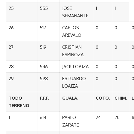
25
555
JOSE
1
1
SEMANANTE
26
517
CARLOS
0
0
AREVALO
27
519
CRISTIAN
0
0
ESPINOZA
28
546
JACK LOAIZA
0
0
29
598
ESTUARDO
0
0
LOAIZA
TODO
F.F.F.
GUALA.
COTO.
CHIM.
TERRENO
1
614
PABLO
24
20
1
ZARATE