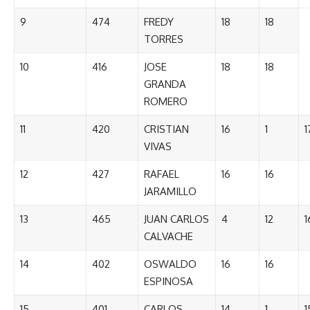
9
474
FREDY
18
18
TORRES
10
416
JOSE
18
18
GRANDA
ROMERO
11
420
CRISTIAN
16
1
1
VIVAS
12
427
RAFAEL
16
16
JARAMILLO
13
465
JUAN CARLOS
4
12
1
CALVACHE
14
402
OSWALDO
16
16
ESPINOSA
15
401
CARLOS
14
1
1