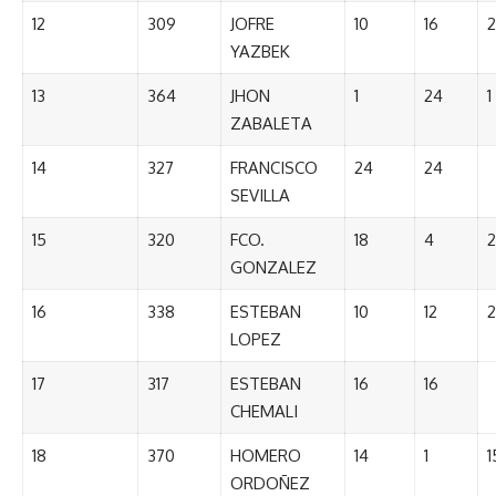
12
309
JOFRE
10
16
2
YAZBEK
13
364
JHON
1
24
1
ZABALETA
14
327
FRANCISCO
24
24
SEVILLA
15
320
FCO.
18
4
2
GONZALEZ
16
338
ESTEBAN
10
12
2
LOPEZ
17
317
ESTEBAN
16
16
CHEMALI
18
370
HOMERO
14
1
1
ORDOÑEZ