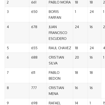
2
661
PABLO MORA
18
18
2
3
650
BORIS
1
24
1
FARFAN
4
678
JUAN
24
16
2
FRANCISCO
ESCUDERO
5
655
RAUL CHAVEZ
18
24
4
6
688
CRISTIAN
20
16
1
SILVA
7
611
PABLO
18
18
BEDON
8
777
CRISTIAN
16
16
MENA
9
698
RAFAEL
14
1
1