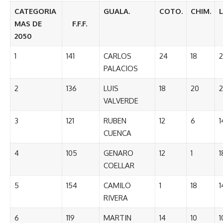
CATEGORIA
GUALA.
COTO.
CHIM.
MAS DE
F.F.F.
2050
1
141
CARLOS
24
18
2
PALACIOS
2
136
LUIS
18
20
2
VALVERDE
3
121
RUBEN
12
6
1
CUENCA
4
105
GENARO
12
1
1
COELLAR
5
154
CAMILO
1
18
1
RIVERA
6
119
MARTIN
14
10
1