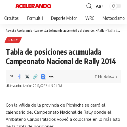
Aa
Cambiar
tamaño
Circuitos
Formula 1
Deporte Motor
WRC
Motociclismo
de
fuente
Revista Acelerando - La revista del mundo automóvil y el deporte.
>
Rally
>
Tabla de posiciones acumulada Campeonato Nacional de Rally 2014
RALLY
Tabla de posiciones acumulada
Campeonato Nacional de Rally 2014
11 Min de lectura
Última actualización 2019/02/12 at 5:01 PM
Con la válida de la provincia de Pichincha se cerró el
calendario del Campeonato Nacional de Rally donde el
Ambateño Carlos Palacios volvió a colocarse en lo más alto
de la tabla de posiciones.