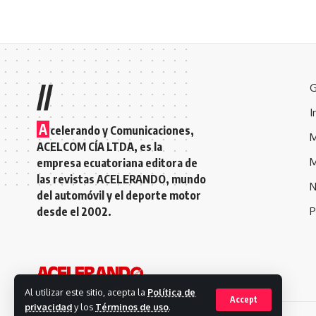
//
G
I
A
celerando y Comunicaciones,
M
ACELCOM CÍA LTDA, es la
M
empresa ecuatoriana editora de
las revistas ACELERANDO, mundo
N
del automóvil y el deporte motor
desde el 2002.
P
Al utilizar este sitio, acepta la
Política de
Accept
privacidad
y los
Términos de uso
.