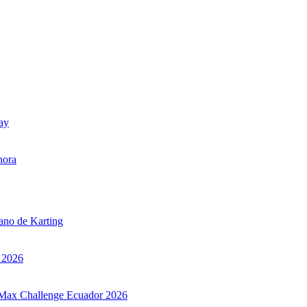
uay
hora
iano de Karting
r 2026
ax Max Challenge Ecuador 2026