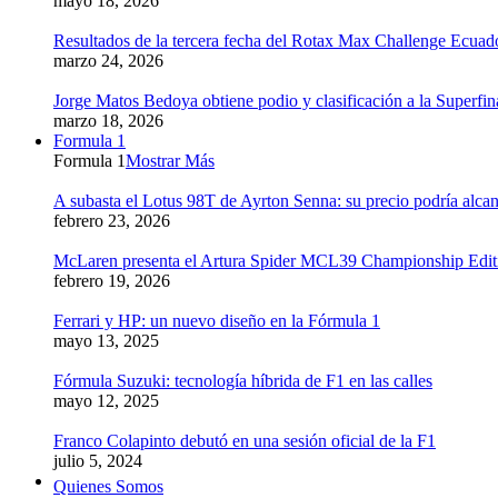
mayo 18, 2026
Resultados de la tercera fecha del Rotax Max Challenge Ecuad
marzo 24, 2026
Jorge Matos Bedoya obtiene podio y clasificación a la Superfi
marzo 18, 2026
Formula 1
Formula 1
Mostrar Más
A subasta el Lotus 98T de Ayrton Senna: su precio podría alcan
febrero 23, 2026
McLaren presenta el Artura Spider MCL39 Championship Edition
febrero 19, 2026
Ferrari y HP: un nuevo diseño en la Fórmula 1
mayo 13, 2025
Fórmula Suzuki: tecnología híbrida de F1 en las calles
mayo 12, 2025
Franco Colapinto debutó en una sesión oficial de la F1
julio 5, 2024
Quienes Somos