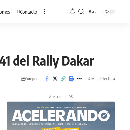
Somos
Contacto
Aa
Cambiar
tamaño
de
fuente
 41 del Rally Dakar
4 Min de lectura
Compartir
- Acelerando 105 -