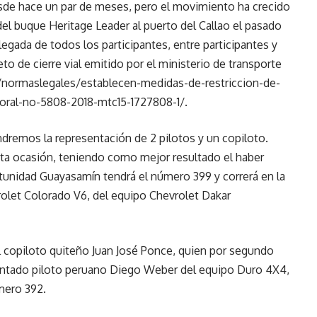
 desde hace un par de meses, pero el movimiento ha crecido
 del buque Heritage Leader al puerto del Callao el pasado
egada de todos los participantes, entre participantes y
to de cierre vial emitido por el ministerio de transporte
/normaslegales/establecen-medidas-de-restriccion-de-
toral-no-5808-2018-mtc15-1727808-1/
.
ndremos la representación de 2 pilotos y un copiloto.
nta ocasión, teniendo como mejor resultado el haber
tunidad Guayasamín tendrá el número 399 y correrá en la
rolet Colorado V6, del equipo Chevrolet Dakar
l copiloto quiteño Juan José Ponce, quien por segundo
ntado piloto peruano Diego Weber del equipo Duro 4X4,
mero 392.