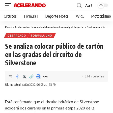
Aa
Cambiar
tamaño
Circuitos
Formula 1
Deporte Motor
WRC
Motociclismo
de
fuente
Revista Acelerando - La revista del mundo automóvil y el deporte.
>
Destacado
>
Se analiza colocar público de cartón en las gradas del circuito de Silverstone
DESTACADO
FORMULA UNO
Se analiza colocar público de cartón
en las gradas del circuito de
Silverstone
2 Min de lectura
Última actualización 2020/06/09 at 1:53 PM
Está confirmado que el circuito británico de Silverstone
acogerá dos carreras en la primera etapa 2020 de la