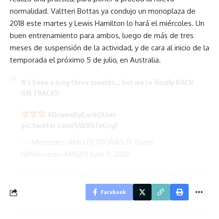
normalidad. Valtteri Bottas ya condujo un monoplaza de
2018 este martes y Lewis Hamilton lo hará el miércoles. Un
buen entrenamiento para ambos, luego de más de tres
meses de suspensión de la actividad, y de cara al inicio de la
temporada el próximo 5 de julio, en Australia.
It's been a long three months… but we're finally BACK
ON TRACK!!
#DrivenByEachOther
pic.twitter.com/SWXS7aGcgF
— Mercedes-AMG PETRONAS F1 Team
(@MercedesAMGF1)
June 9, 2020
Facebook