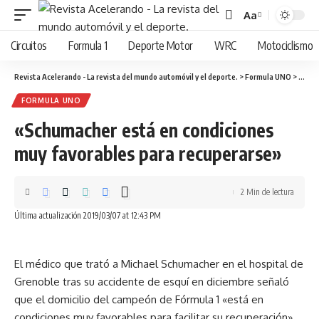
Aa
Cambiar
tamaño
Circuitos
Formula 1
Deporte Motor
WRC
Motociclismo
de
fuente
Revista Acelerando - La revista del mundo automóvil y el deporte.
>
Formula UNO
>
«Schu
FORMULA UNO
«Schumacher está en condiciones
muy favorables para recuperarse»
2 Min de lectura
Última actualización 2019/03/07 at 12:43 PM
El médico que trató a Michael Schumacher en el hospital de
Grenoble tras su accidente de esquí en diciembre señaló
que el domicilio del campeón de Fórmula 1 «está en
condiciones muy favorables para facilitar su recuperación».