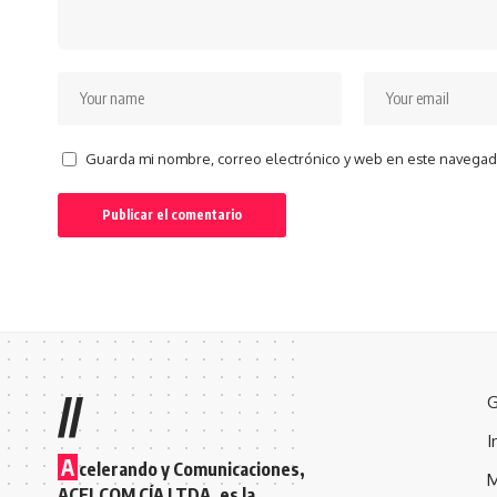
Guarda mi nombre, correo electrónico y web en este navegad
//
G
I
A
celerando y Comunicaciones,
M
ACELCOM CÍA LTDA, es la