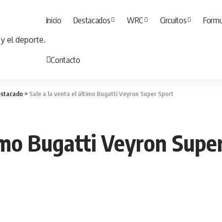
Inicio
Destacados
WRC
Circuitos
Formu
Contacto
stacado
>
Sale a la venta el último Bugatti Veyron Super Sport
timo Bugatti Veyron Supe