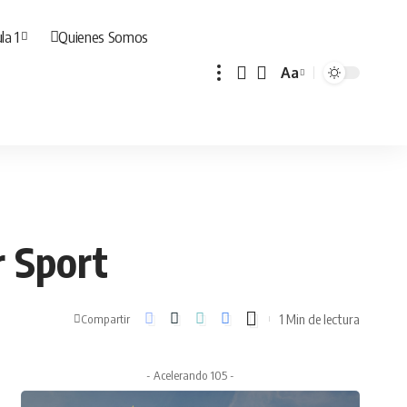
la 1
Quienes Somos
Aa
Cambiar
tamaño
de
fuente
r Sport
1 Min de lectura
Compartir
- Acelerando 105 -