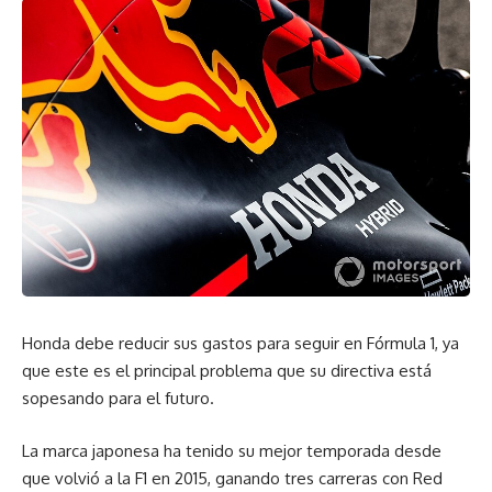
mejorar el downforce aerodinámico y mejorar el agarre.
Hablamos de un deportivo de 819 kilos, buscando la relación
peso potencia ideal, de 1 CV por cada kilo de peso. En
cuanto al hecho de ser monoplaza «pensamos que no
habría problema, es un videojuego!» Comentaba Mitja
Borkert, jefe de diseño. «Buscamos crear algo puro, afilado,
de proporciones extremas.» Sin duda lo han conseguido.
Si el exterior es extremo y súper futurista, el interior no se
queda atrás. Lamborghini juega con pantallas holográficas
que pueden interactuar con el piloto, dejando claro que el
interior de los coches poco a poco va a ir evolucionando
Honda debe reducir sus gastos para seguir en Fórmula 1, ya
hacia el minimalismo y la máxima atención a la información,
que este es el principal problema que su directiva está
pero ofrecida de una manera más eficaz y segura.
sopesando para el futuro.
La marca japonesa ha tenido su mejor temporada desde
que volvió a la F1 en 2015, ganando tres carreras con Red