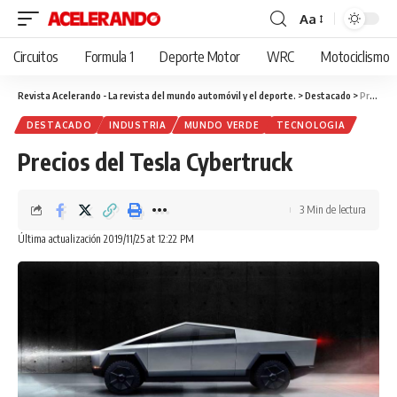
Aa
Cambiar
tamaño
Circuitos
Formula 1
Deporte Motor
WRC
Motociclismo
de
fuente
Revista Acelerando - La revista del mundo automóvil y el deporte.
>
Destacado
>
Precios del Tesla Cybertruck
DESTACADO
INDUSTRIA
MUNDO VERDE
TECNOLOGIA
Precios del Tesla Cybertruck
3 Min de lectura
Última actualización 2019/11/25 at 12:22 PM