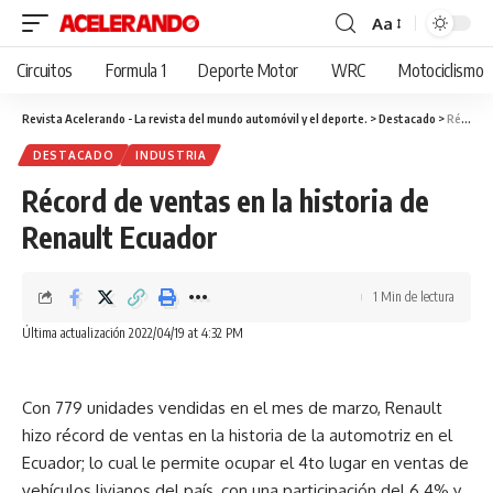
Aa
Cambiar
tamaño
Circuitos
Formula 1
Deporte Motor
WRC
Motociclismo
de
fuente
Revista Acelerando - La revista del mundo automóvil y el deporte.
>
Destacado
>
Récord de ventas en la historia de Renault Ecuador
DESTACADO
INDUSTRIA
Récord de ventas en la historia de
Renault Ecuador
1 Min de lectura
Última actualización 2022/04/19 at 4:32 PM
Con 779 unidades vendidas en el mes de marzo, Renault
hizo récord de ventas en la historia de la automotriz en el
Ecuador; lo cual le permite ocupar el 4to lugar en ventas de
vehículos livianos del país, con una participación del 6.4% y