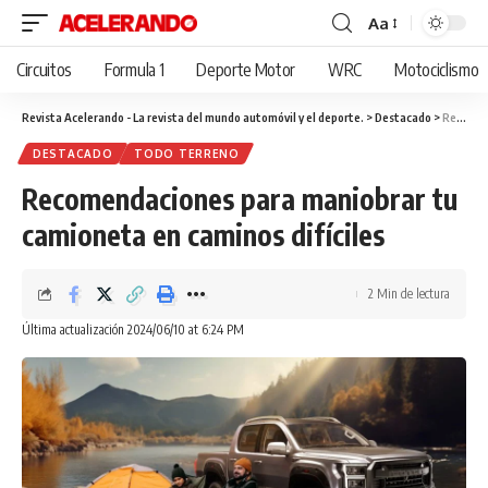
Aa
Cambiar
tamaño
Circuitos
Formula 1
Deporte Motor
WRC
Motociclismo
de
fuente
Revista Acelerando - La revista del mundo automóvil y el deporte.
>
Destacado
>
Recomendaciones para maniobrar tu camioneta en caminos difíciles
DESTACADO
TODO TERRENO
Recomendaciones para maniobrar tu
camioneta en caminos difíciles
2 Min de lectura
Última actualización 2024/06/10 at 6:24 PM