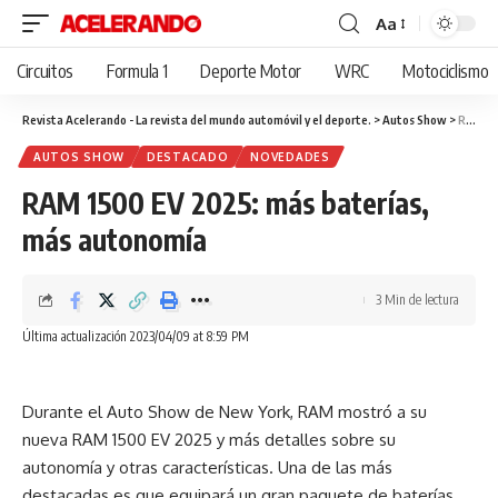
Aa
Cambiar
tamaño
Circuitos
Formula 1
Deporte Motor
WRC
Motociclismo
de
fuente
Revista Acelerando - La revista del mundo automóvil y el deporte.
>
Autos Show
>
RAM 1500 EV 2025: más baterías, más autonomía
AUTOS SHOW
DESTACADO
NOVEDADES
RAM 1500 EV 2025: más baterías,
más autonomía
3 Min de lectura
Última actualización 2023/04/09 at 8:59 PM
Durante el Auto Show de New York, RAM mostró a su
nueva RAM 1500 EV 2025 y más detalles sobre su
autonomía y otras características. Una de las más
destacadas es que equipará un gran paquete de baterías.