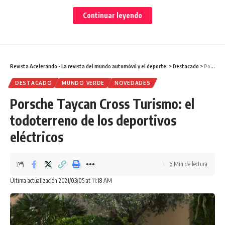
Continuar leyendo
Los vehículos que estuvieron en manos de los jugadores
del equipo merengue serán vendidos a través de la página
Audi Selection: Plus.
Son un total de 22, que estarán
disponibles por algunos días. Varios de ellos ya fueron
Revista Acelerando - La revista del mundo automóvil y el deporte.
>
Destacado
>
Porsche Taycan Cross Turismo: el todoterreno de los deportivos eléctricos
adquiridos. Los autos se encuentran en muy buenas
condiciones y ninguno de ello pasa de los 30 000 km.
DESTACADO
MUNDO VERDE
NOVEDADES
Porsche Taycan Cross Turismo: el
todoterreno de los deportivos
eléctricos
6 Min de lectura
Última actualización 2021/03/05 at 11:18 AM