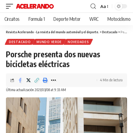
Aa
Cambiar
tamaño
Circuitos
Formula 1
Deporte Motor
WRC
Motociclismo
de
fuente
Revista Acelerando - La revista del mundo automóvil y el deporte.
>
Destacado
>
Porsche presenta dos nuevas bicicletas eléctricas
DESTACADO
MUNDO VERDE
NOVEDADES
Porsche presenta dos nuevas
bicicletas eléctricas
4 Min de lectura
Última actualización 2021/03/08 at 9:33 AM