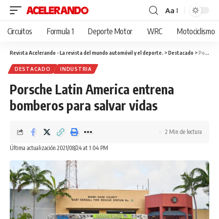
Aa
Cambiar
tamaño
Circuitos
Formula 1
Deporte Motor
WRC
Motociclismo
de
fuente
Revista Acelerando - La revista del mundo automóvil y el deporte.
>
Destacado
>
Porsche Latin America entrena bomberos para salvar vidas
DESTACADO
INDUSTRIA
Porsche Latin America entrena
bomberos para salvar vidas
2 Min de lectura
Última actualización 2021/08/24 at 1:04 PM