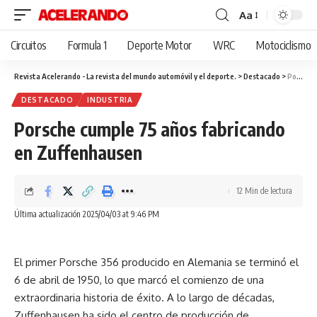
Aa
Cambiar
tamaño
Circuitos
Formula 1
Deporte Motor
WRC
Motociclismo
de
fuente
Revista Acelerando - La revista del mundo automóvil y el deporte.
>
Destacado
>
Porsche cumple 75 años fabricando en Zuffenhausen
DESTACADO
INDUSTRIA
Porsche cumple 75 años fabricando
en Zuffenhausen
12 Min de lectura
Última actualización 2025/04/03 at 9:46 PM
El primer Porsche 356 producido en Alemania se terminó el
6 de abril de 1950, lo que marcó el comienzo de una
extraordinaria historia de éxito. A lo largo de décadas,
Zuffenhausen ha sido el centro de producción de